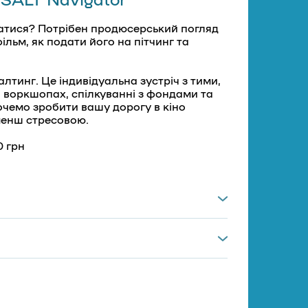
ухатися? Потрібен продюсерський погляд
ільм, як подати його на пітчинг та
тинг. Це індивідуальна зустріч з тими,
ах, воркшопах, спілкуванні з фондами та
очемо зробити вашу дорогу в кіно
менш стресовою.
0 грн
Zoom), під час якої ми:
ваші питання
система фінансування, заявок
вати план по реалізації вашого фільму
ційного, документального та ігрового
реально працюють для українських
 розвитку українського кінематографа.
 в ігровому напрямках)
во порушують важливі теми: пошук
анди на суспільство.
дена нами табличка-орієнтир, де зібрані
нізації освітніх кінопрограм і показів