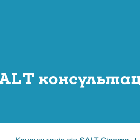
ALT консультац
Консультація від SALT Cinema. +