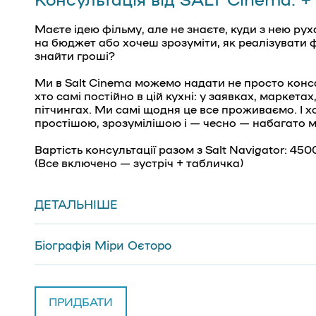
Маєте ідею фільму, але не знаєте, куди з нею р
на бюджет або хочеш зрозуміти, як реалізувати ф
знайти гроші?
Ми в Salt Cinema можемо надати не просто консал
хто самі постійно в цій кухні: у заявках, маркет
пітчингах. Ми самі щодня це все проживаємо. І х
простішою, зрозумілішою і — чесно — набагато 
Вартість консультації разом з Salt Navigator: 450
(Все включено — зустріч + табличка)
ДЕТАЛЬНІШЕ
Ви отримаєте 40-хвилинну онлайн-консультацію (
+проаналізуємо ваш проєкт та відповімо на всі 
+розкладемо по поличках, як працює індустрія, 
Біографія Міри Оєторо
+допоможемо знайти оптимальні кроки та вибуду
+ Співзасновниця Salt Cinema, продюсерка аніма
+поділимося інструментами та лайфхаками, які 
кіно, яка вже понад десять років присвячує себе
фільмів (і в документальному, і в анімаційному, і
Вона зацікавлена у створенні фільмів, які сміли
самоідентичності, права людини та вплив пропаг
ПРИДБАТИ
+ Ви отримаєте Salt Navigator — спеціально скла
+ Свій шлях у кіноіндустрії вона розпочала з орга