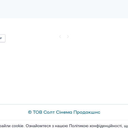
© ТОВ Солт Сінема Продакшнс
файли cookie. Ознайомтеся з нашою Політикою конфіденційності, що
2026