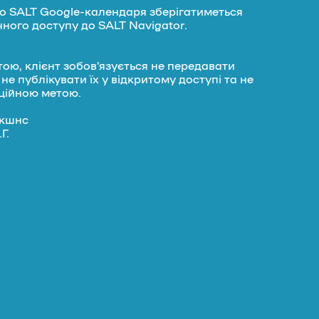
до SALT Google-календаря зберігатиметься
ного доступу до SALT Navigator.
ою, клієнт зобов’язується не передавати
не публікувати їх у відкритому доступі та не
ційною метою.
акшнс
Г.