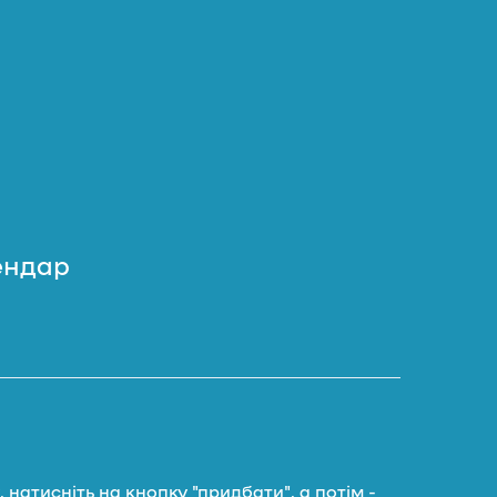
ендар
натисніть на кнопку "придбати", а потім -