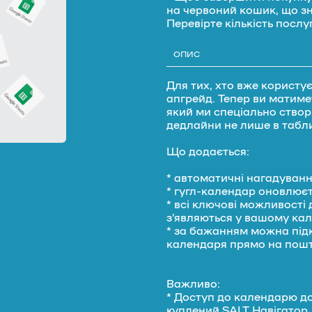
на червоний кошик, що зн
Перевірте кількість послуг
ОПИС
Для тих, хто вже корист
апгрейд. Тепер ви матиме
який ми спеціально створ
дедлайни не лише в табли
Що додається:
* автоматичні нагадування
* гугл-календар оновлює
* всі ключові можливості 
зʼявляються у вашому кал
* за бажанням можна під
календаря прямо на пош
Важливо:
* Доступ до календарю до
куплений SALT Навігатор