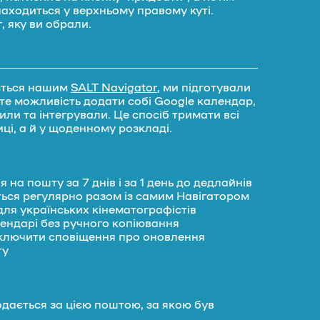
аходиться у верхньому правому куті.
, яку ви обрали.
ується нашим
SALT Navigator
, ми підготували
те можливість додати собі Google календар,
или та інтегрували. Це спосіб тримати всі
ці, а й у щоденному розкладі.
 на пошту за 7 днів і за 1 день до дедлайнів
ться регулярно разом із самим Навігатором
для українських кінематографістів
ендарі без ручного копіювання
ключити сповіщення про оновлення
ту
дається за цією поштою, за якою був