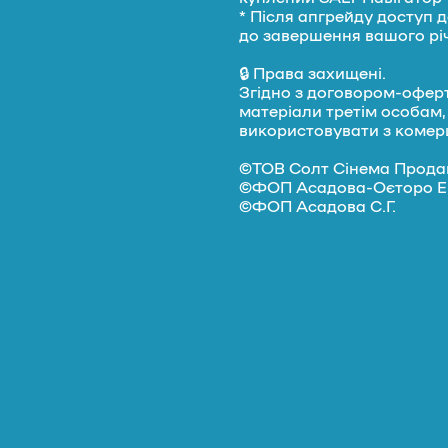
* Після апгрейду доступ 
до завершення вашого річ
🔒 Права захищені.
Згідно з договором-оферт
матеріали третім особам, 
використовувати з комер
©️ТОВ Солт Сінема Прод
©️ФОП Асадова-Оєторо Е.
©️ФОП Асадова С.Г.